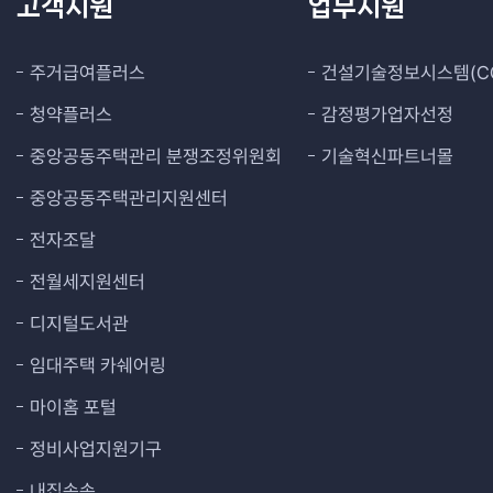
고객지원
업무지원
주거급여플러스
건설기술정보시스템(CO
청약플러스
감정평가업자선정
중앙공동주택관리 분쟁조정위원회
기술혁신파트너몰
중앙공동주택관리지원센터
전자조달
전월세지원센터
디지털도서관
임대주택 카쉐어링
마이홈 포털
정비사업지원기구
내집속속