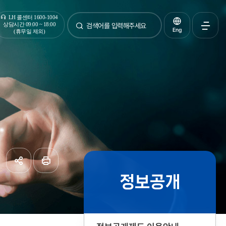
통합검색
LH 콜센터 1600-1004
상담시간 09:00 ~ 18:00
Eng
(휴무일 제외)
검색
전체메
열기
정보공개
공유하기
페이지
인쇄