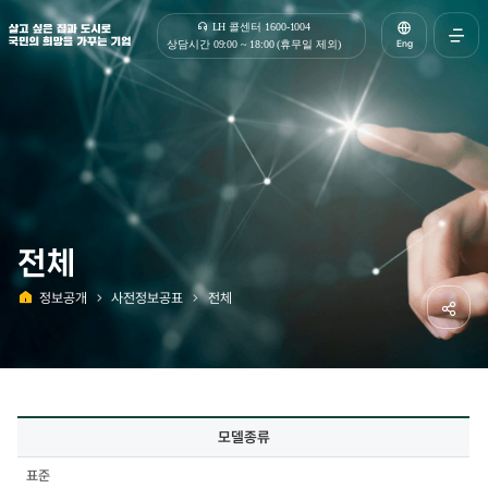
살고 싶은 집과 도시로 국민의 희망을 가꾸는 기업 | 한국토지주택공사
LH 콜센터 1600-1004
Eng
상담시간 09:00 ~ 18:00 (휴무일 제외)
전체메
열기
전체
정보공개
사전정보공표
전체
홈
공유하
사전정보공표
모델종류
상세
-
표준
모델종류,