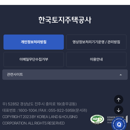
개인정보처리방침
영상정보처리기기운영 / 관리방침
이메일무단수집거부
이용안내
관련사이트
상단
우) 52852
경상남도 진주시 충의로 19(충무공동)
이동
대표번호 :
1600-1004
/ FAX : 055-922-5959(문서과)
하단
COPYRIGHT 2023 BY KOREA LAND & HOUSING
이동
CORPORATION. ALL RIGHTS RESERVED