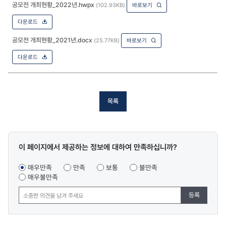
공모전 개최현황_2022년.hwpx
(102.93KB)
바로보기
다운로드
공모전 개최현황_2021년.docx
(25.77KB)
바로보기
다운로드
목록
콘텐츠
이 페이지에서 제공하는 정보에 대하여 만족하십니까?
만족도
조사
매우만족
만족
보통
불만족
매우불만족
등록