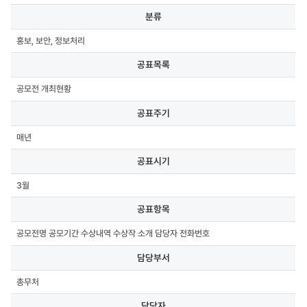
분류,
분류
공표목록,
공표주기,
홍보, 보안, 정보처리
공표시기,
공표항목,
공표목록
담당부서,
담당자,
공모전 개최현황
연락처,
첨부파일
공표주기
매년
공표시기
3월
공표항목
공모전명 공모기간 수상내역 수상작 소개 담당자 전화번호
담당부서
총무처
담당자