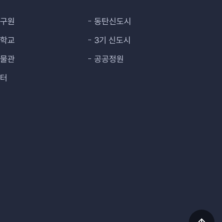
연구원
동탄신도시
대학교
3기 신도시
박물관
공공정원
센터