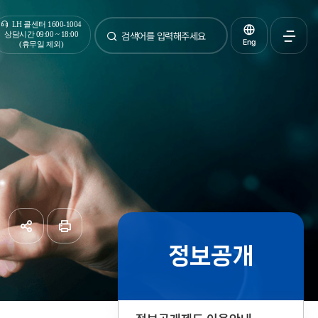
통합검색
LH 콜센터 1600-1004
상담시간 09:00 ~ 18:00
Eng
(휴무일 제외)
검색
전체메
열기
정보공개
공유하기
페이지
인쇄