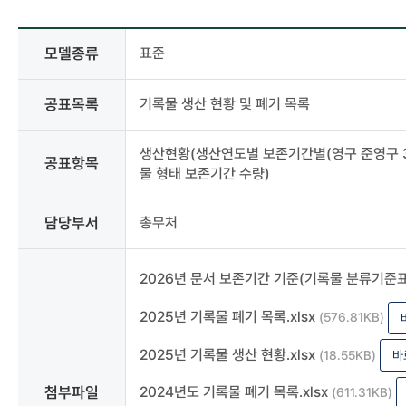
사전정보공표
모델종류
표준
상세
-
모델종류,
공표목록
기록물 생산 현황 및 폐기 목록
분류,
공표목록,
생산현황(생산연도별 보존기간별(영구 준영구 30
공표주기,
공표항목
물 형태 보존기간 수량)
공표시기,
공표항목,
담당부서,
담당부서
총무처
담당자,
연락처,
첨부파일
2026년 문서 보존기간 기준(기록물 분류기준표)
2025년 기록물 폐기 목록.xlsx
(576.81KB)
2025년 기록물 생산 현황.xlsx
(18.55KB)
바
첨부파일
2024년도 기록물 폐기 목록.xlsx
(611.31KB)