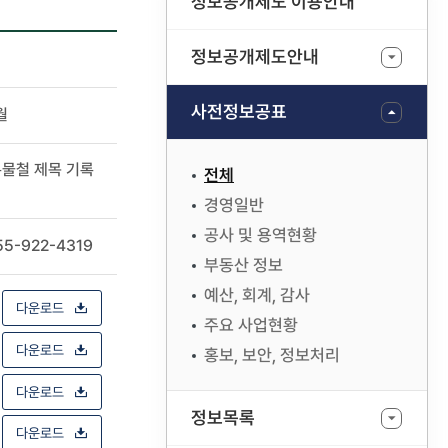
정보공개제도 이용안내
정보공개제도안내
사전정보공표
월
록물철 제목 기록
전체
경영일반
공사 및 용역현황
55-922-4319
부동산 정보
예산, 회계, 감사
다운로드
주요 사업현황
다운로드
홍보, 보안, 정보처리
다운로드
정보목록
다운로드