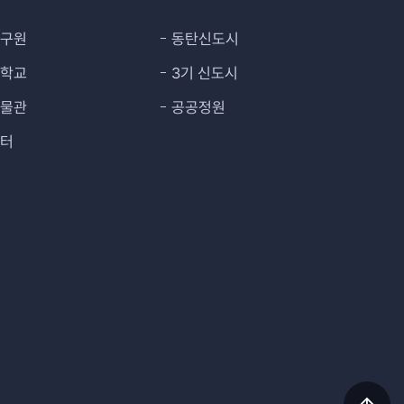
연구원
동탄신도시
대학교
3기 신도시
박물관
공공정원
센터