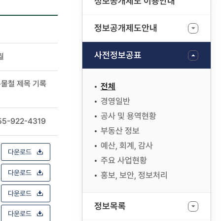
정보공개제도 이용안내
정보공개제도안내
사전정보공표
월
록물철 제목 기록
전체
경영일반
공사 및 용역현황
55-922-4319
부동산 정보
예산, 회계, 감사
다운로드
주요 사업현황
다운로드
홍보, 보안, 정보처리
다운로드
정보목록
다운로드