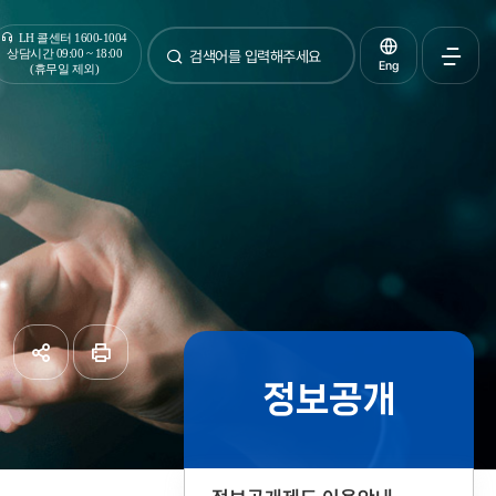
통합검색
LH 콜센터 1600-1004
상담시간 09:00 ~ 18:00
Eng
(휴무일 제외)
검색
전체메
열기
정보공개
공유하기
페이지
인쇄