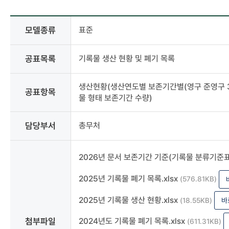
사전정보공표
모델종류
표준
상세
-
모델종류,
공표목록
기록물 생산 현황 및 폐기 목록
분류,
공표목록,
생산현황(생산연도별 보존기간별(영구 준영구 30
공표주기,
공표항목
물 형태 보존기간 수량)
공표시기,
공표항목,
담당부서,
담당부서
총무처
담당자,
연락처,
첨부파일
2026년 문서 보존기간 기준(기록물 분류기준표)
2025년 기록물 폐기 목록.xlsx
(576.81KB)
2025년 기록물 생산 현황.xlsx
(18.55KB)
바
첨부파일
2024년도 기록물 폐기 목록.xlsx
(611.31KB)