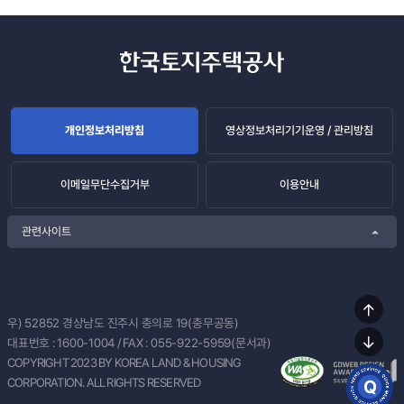
개인정보처리방침
영상정보처리기기운영 / 관리방침
이메일무단수집거부
이용안내
관련사이트
상단
우) 52852
경상남도 진주시 충의로 19(충무공동)
이동
대표번호 :
1600-1004
/ FAX : 055-922-5959(문서과)
하단
COPYRIGHT 2023 BY KOREA LAND & HOUSING
이동
CORPORATION. ALL RIGHTS RESERVED