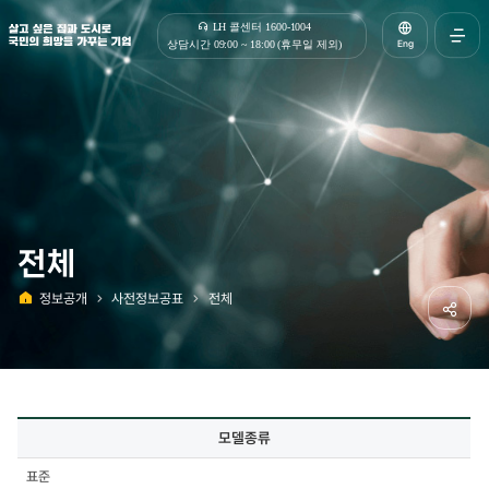
살고 싶은 집과 도시로 국민의 희망을 가꾸는 기업 | 한국토지주택공사
LH 콜센터 1600-1004
Eng
상담시간 09:00 ~ 18:00 (휴무일 제외)
전체메
열기
전체
정보공개
사전정보공표
전체
홈
공유하
사전정보공표
모델종류
상세
-
표준
모델종류,