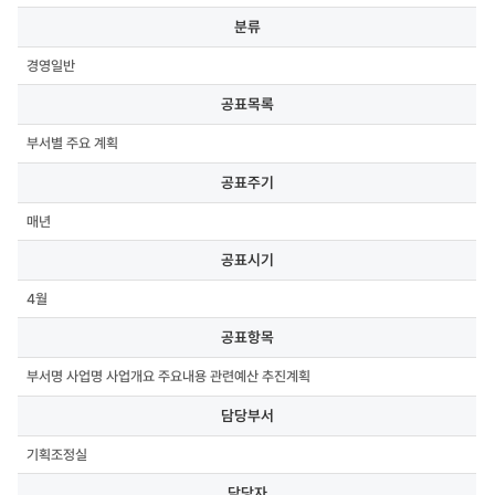
분류,
분류
공표목록,
공표주기,
경영일반
공표시기,
공표항목,
공표목록
담당부서,
담당자,
부서별 주요 계획
연락처,
첨부파일
공표주기
매년
공표시기
4월
공표항목
부서명 사업명 사업개요 주요내용 관련예산 추진계획
담당부서
기획조정실
담당자