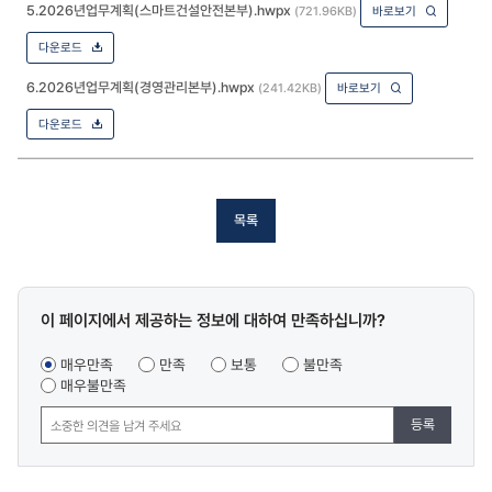
5.2026년업무계획(스마트건설안전본부).hwpx
(721.96KB)
바로보기
다운로드
6.2026년업무계획(경영관리본부).hwpx
(241.42KB)
바로보기
다운로드
목록
콘텐츠
이 페이지에서 제공하는 정보에 대하여 만족하십니까?
만족도
조사
매우만족
만족
보통
불만족
매우불만족
등록